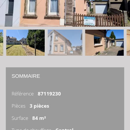
SOMMAIRE
Référence
87119230
Pièces
3 pièces
Surface
84 m²