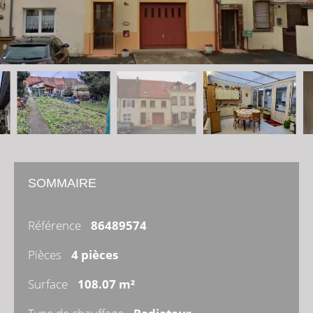
SOMMAIRE
Référence
86489574
Pièces
4 pièces
Surface
108.07 m²